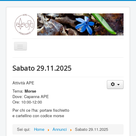
Toggle
Navigation
Home
Sabato 29.11.2025
Notizie
Annunci
Attività APE
Tema:
Morse
Programma
Dove: Capanna APE
Ore: 10:00-12:00
Storia
Per chi ce l'ha: portare fischietto
Branche
e cartellino con codice morse
Capanna
Sei qui:
Home
Annunci
Sabato 29.11.2025
ENO