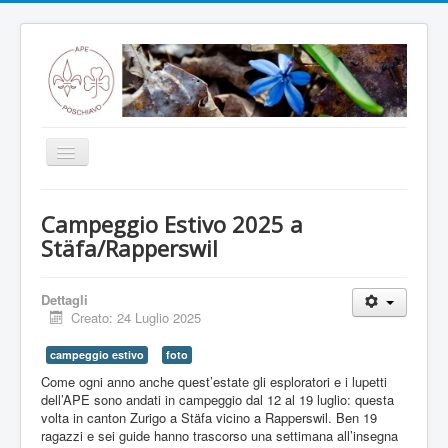
Toggle
Navigation
Home
Campeggio Estivo 2025 a
Notizie
Stäfa/Rapperswil
Annunci
Dettagli
Programma
Creato: 24 Luglio 2025
Storia
campeggio estivo
foto
Branche
Come ogni anno anche quest’estate gli esploratori e i lupetti
dell’APE sono andati in campeggio dal 12 al 19 luglio: questa
Capanna
volta in canton Zurigo a Stäfa vicino a Rapperswil. Ben 19
ragazzi e sei guide hanno trascorso una settimana all’insegna
ENO