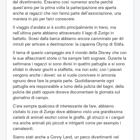
del divertimento. Eravamo così numerosi anche perché
quest’anno per la prima volta la partecipazione era aperta
Tags
anche ai ragazzi che non fanno parte dell’associazione, una
maniera in più per farci conoscere.
Contatti
Il viaggio d’andata si è svolto principalmente in treno, ma
nell’ultima parte abbiamo attraversato il lago di Zurigo in
battello. Scesi dalla barca abbiamo ancora camminato per 40
minuti per arrivare a destinazione: la capanna Olymp di Stäfa.
Il tema di questo campeggio era il mondo della Disney che con
le sue affascinanti storie ci ha sempre fatti sognare. Durante la
settimana i ragazzi si sono divisi in quattro pattuglie e si sono
sfidati in diversi giochi e staffette, ma non solo; con i piaceri
vengono anche i doveri: se si vuole convivere in armonia
ognuno deve fare la propria parte. Quotidianamente ogni
pattuglia era responsabile a turno della pulizia del bagni, della
pulizia dei piatti oppure doveva documentare la giornata sul
giornalino di campo.
C’era sempre qualcosa di interessante da fare, abbiamo
visitato lo zoo di Zurigo dove abbiamo visto una grandissima
varietà di animali esotici come le giraffe, gli struzzi e i canguri
ma anche animali più piccoli e intriganti come per esempio i
camaleonti.
Siamo stati anche a Conny Land, un parco divertimenti nel