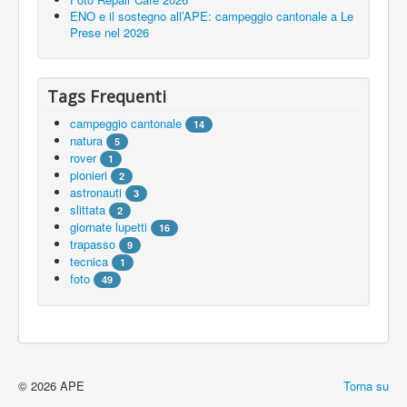
ENO e il sostegno all’APE: campeggio cantonale a Le
Prese nel 2026
Tags Frequenti
campeggio cantonale
14
natura
5
rover
1
pionieri
2
astronauti
3
slittata
2
giornate lupetti
16
trapasso
9
tecnica
1
foto
49
© 2026 APE
Torna su