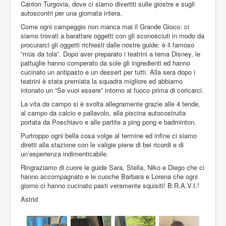
Canton Turgovia, dove ci siamo divertiti sulle giostre e sugli
autoscontri per una giornata intera.
Come ogni campeggio non manca mai il Grande Gioco: ci
siamo trovati a barattare oggetti con gli sconosciuti in modo da
procurarci gli oggetti richiesti dalle nostre guide: è il famoso
“müs da tola”. Dopo aver preparato i teatrini a tema Disney, le
pattuglie hanno comperato da sole gli ingredienti ed hanno
cucinato un antipasto e un dessert per tutti. Alla sera dopo i
teatrini è stata premiata la squadra migliore ed abbiamo
intonato un “Se vuoi essere” intorno al fuoco prima di coricarci.
La vita da campo si è svolta allegramente grazie alle 4 tende,
al campo da calcio e pallavolo, alla piscina autocostruita
portata da Poschiavo e alle partite a ping pong e badminton.
Purtroppo ogni bella cosa volge al termine ed infine ci siamo
diretti alla stazione con le valigie piene di bei ricordi e di
un’esperienza indimenticabile.
Ringraziamo di cuore le guide Sara, Stella, Niko e Diego che ci
hanno accompagnato e le cuoche Barbara e Lorena che ogni
giorno ci hanno cucinato pasti veramente squisiti! B.R.A.V.I.!
Astrid