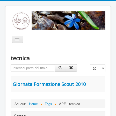
Toggle
Navigation
Home
tecnica
Notizie
Inserisci parte del titolo
Visualizza n.
Annunci
Programma
Giornata Formazione Scout 2010
Storia
Branche
Sei qui:
Home
Tags
APE - tecnica
Capanna
ENO