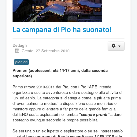
La campana di Pio ha suonato!
Dettagli
Creato: 27 Settembre 2010
pionieri
Pionieri (adolescenti età 14-17 anni, dalla seconda
superiore)
Primo ritrovo 2010-2011 dei Pio, con i Pio l'APE intende
organizzare uscite avventurose e dare sostegno alle attività di
lupi ed esplo. La categoria si distingue come la più alta prima
di eventualmente mettersi a disposizione quale monitrice o
monitore oppure di entrare a far parte della grande famiglia
dell'ENO ossia esploratori nell`ombra
"sempre pronti"
a dare
sostegno ovunque secondo le proprie possibilità
Se sei una o un ex lupetto o esploratore o se sei interessata/o
vieni al
bocciodromo di Prada venerdì sera 17.09.2010 alle