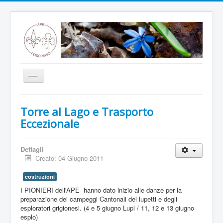
Toggle
Navigation
Home
Torre al Lago e Trasporto
Notizie
Eccezionale
Annunci
Dettagli
Programma
Creato: 04 Giugno 2011
Storia
costruzioni
Branche
I PIONIERI dell'APE hanno dato inizio alle danze per la
preparazione dei campeggi Cantonali dei lupetti e degli
Capanna
esploratori grigionesi. (4 e 5 giugno Lupi / 11, 12 e 13 giugno
esplo)
ENO